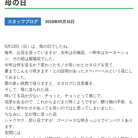
母の日
スタッフブログ
2018年05月16日
5月13日（日）は、母の日でしたね。
毎年、お花を送っていますが…去年は石楠花、一昨年はカーネーショ
ン、その前は紫陽花でした。
今年は何を送るか？変わったモノが良いかとカタログを見て、
夏までこんもり咲きます！との説明があったスーパーベルという花にし
てみました。
蕾の多い状態で送りますと、カタログに注意書き。
そして、母に送られた花…
咲いてる花が少ない…チョッと、チョッとって感じで。
花芽があるので、これからまだまだ咲くようですが、贈り物の手前、も
う少し華やかさがあっても良いのではと思ってしまいました。
ちなみに、父が母に送った花
シャクヤク…切り花ですが、ゴージャスな咲きっぷりでインパクトあり
ます。
玄関には