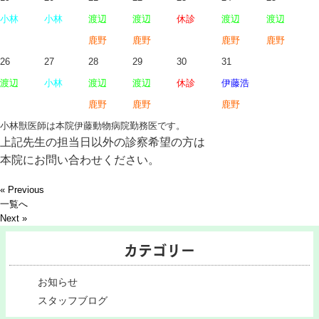
小林
小林
渡辺
渡辺
休診
渡辺
渡辺
鹿野
鹿野
鹿野
鹿野
26
27
28
29
30
31
渡辺
小林
渡辺
渡辺
休診
伊藤浩
鹿野
鹿野
鹿野
小林獣医師は本院伊藤動物病院勤務医です。
上記先生の担当日以外の診察希望の方は
本院にお問い合わせください。
« Previous
一覧へ
Next »
カテゴリー
お知らせ
スタッフブログ