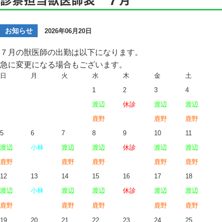
お知らせ
2026年06月20日
７月の獣医師の出勤は以下になります。
急に変更になる場合もございます。
日
月
火
水
木
金
土
1
2
3
4
渡辺
休診
渡辺
渡辺
鹿野
鹿野
鹿野
5
6
7
8
9
10
11
渡辺
小林
渡辺
渡辺
休診
渡辺
渡辺
鹿野
鹿野
鹿野
鹿野
鹿野
12
13
14
15
16
17
18
渡辺
小林
渡辺
渡辺
休診
渡辺
渡辺
鹿野
鹿野
鹿野
鹿野
鹿野
19
20
21
22
23
24
25