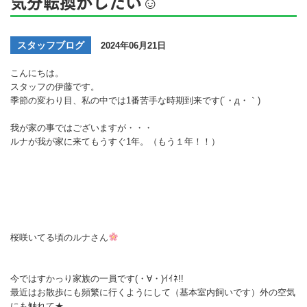
気分転換がしたい☺
スタッフブログ
2024年06月21日
こんにちは。
スタッフの伊藤です。
季節の変わり目、私の中では1番苦手な時期到来です(´・д・｀)
我が家の事ではございますが・・・
ルナが我が家に来てもうすぐ1年。（もう１年！！）
桜咲いてる頃のルナさん
今ではすかっり家族の一員です(・∀・)ｲｲﾈ!!
最近はお散歩にも頻繁に行くようにして（基本室内飼いです）外の空気
にも触れて★