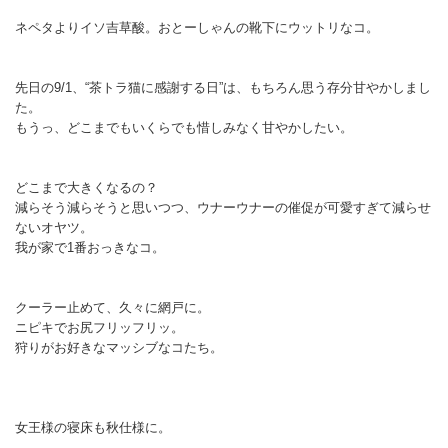
ネペタよりイソ吉草酸。おとーしゃんの靴下にウットリなコ。
先日の9/1、“茶トラ猫に感謝する日”は、もちろん思う存分甘やかしまし
た。
もうっ、どこまでもいくらでも惜しみなく甘やかしたい。
どこまで大きくなるの？
減らそう減らそうと思いつつ、ウナーウナーの催促が可愛すぎて減らせ
ないオヤツ。
我が家で1番おっきなコ。
クーラー止めて、久々に網戸に。
ニピキでお尻フリッフリッ。
狩りがお好きなマッシブなコたち。
女王様の寝床も秋仕様に。